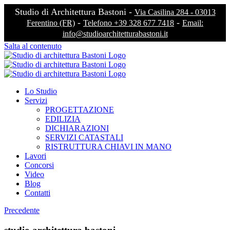
Studio di Architettura Bastoni -
Via Casilina 284 - 03013
-
-
Ferentino (FR)
Telefono +39 328 677 7418
Email:
info@studioarchitetturabastoni.it
Salta al contenuto
Lo Studio
Servizi
PROGETTAZIONE
EDILIZIA
DICHIARAZIONI
SERVIZI CATASTALI
RISTRUTTURA CHIAVI IN MANO
Lavori
Concorsi
Video
Blog
Contatti
Precedente