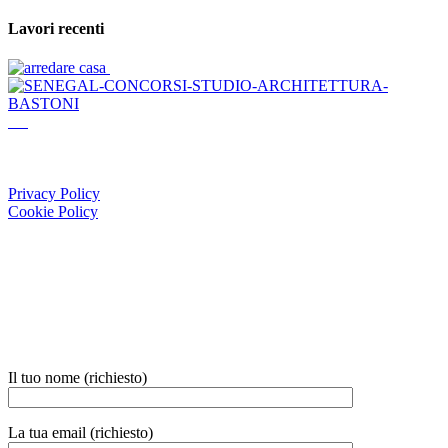
Lavori recenti
Via Casilina 284 - 03013 Ferentino (FR)
Telefono +39 328 677 7418
Email: info@studioarchitetturabastoni.it
Privacy Policy
Cookie Policy
Servizi
Progettazione
Edilizia
Dichiarazioni
Servizi Catastali
Il tuo nome (richiesto)
La tua email (richiesto)