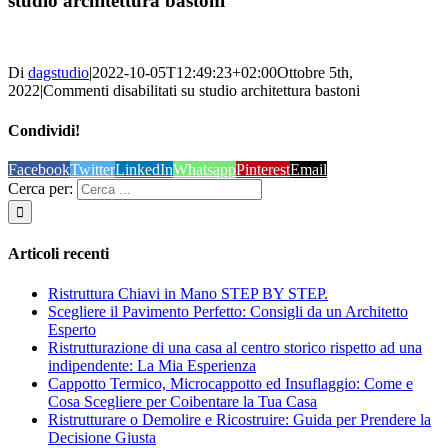
studio architettura bastoni
Di
dagstudio
|
2022-10-05T12:49:23+02:00
Ottobre 5th,
2022
|
Commenti disabilitati
su studio architettura bastoni
Condividi!
Facebook
Twitter
LinkedIn
Whatsapp
Pinterest
Email
Cerca per:
Articoli recenti
Ristruttura Chiavi in Mano STEP BY STEP.
Scegliere il Pavimento Perfetto: Consigli da un Architetto
Esperto
Ristrutturazione di una casa al centro storico rispetto ad una
indipendente: La Mia Esperienza
Cappotto Termico, Microcappotto ed Insuflaggio: Come e
Cosa Scegliere per Coibentare la Tua Casa
Ristrutturare o Demolire e Ricostruire: Guida per Prendere la
Decisione Giusta