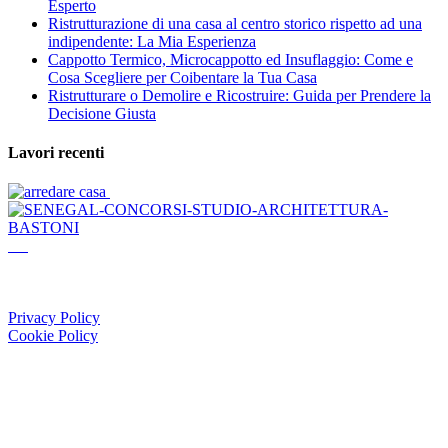
Esperto
Ristrutturazione di una casa al centro storico rispetto ad una
indipendente: La Mia Esperienza
Cappotto Termico, Microcappotto ed Insuflaggio: Come e
Cosa Scegliere per Coibentare la Tua Casa
Ristrutturare o Demolire e Ricostruire: Guida per Prendere la
Decisione Giusta
Lavori recenti
Via Casilina 284 - 03013 Ferentino (FR)
Telefono +39 328 677 7418
Email: info@studioarchitetturabastoni.it
Privacy Policy
Cookie Policy
Servizi
Progettazione
Edilizia