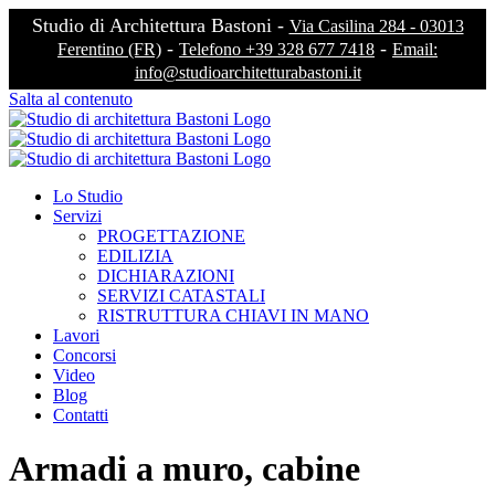
Studio di Architettura Bastoni -
Via Casilina 284 - 03013
-
-
Ferentino (FR)
Telefono +39 328 677 7418
Email:
info@studioarchitetturabastoni.it
Salta al contenuto
Lo Studio
Servizi
PROGETTAZIONE
EDILIZIA
DICHIARAZIONI
SERVIZI CATASTALI
RISTRUTTURA CHIAVI IN MANO
Lavori
Concorsi
Video
Blog
Contatti
Armadi a muro, cabine