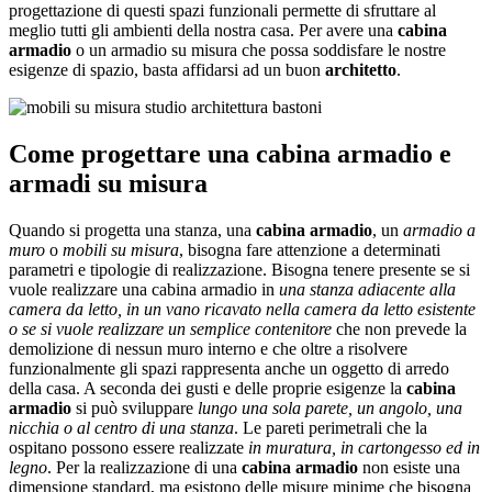
progettazione di questi spazi funzionali permette di sfruttare al
meglio tutti gli ambienti della nostra casa. Per avere una
cabina
armadio
o un armadio su misura che possa soddisfare le nostre
esigenze di spazio, basta affidarsi ad un buon
architetto
.
Come progettare una cabina armadio e
armadi su misura
Quando si progetta una stanza, una
cabina armadio
, un
armadio a
muro
o
mobili su misura
, bisogna fare attenzione a determinati
parametri e tipologie di realizzazione. Bisogna tenere presente se si
vuole realizzare una cabina armadio in
una stanza adiacente alla
camera da letto, in un vano ricavato nella camera da letto esistente
o se si vuole realizzare un semplice contenitore
che non prevede la
demolizione di nessun muro interno e che oltre a risolvere
funzionalmente gli spazi rappresenta anche un oggetto di arredo
della casa. A seconda dei gusti e delle proprie esigenze la
cabina
armadio
si può sviluppare
lungo una sola parete, un angolo, una
nicchia o al centro di una stanza
. Le pareti perimetrali che la
ospitano possono essere realizzate
in muratura, in cartongesso ed in
legno
. Per la realizzazione di una
cabina armadio
non esiste una
dimensione standard, ma esistono delle misure minime che bisogna